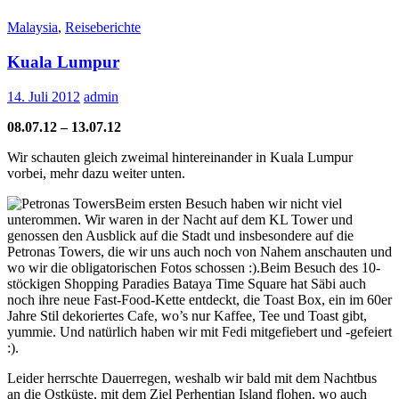
Malaysia
,
Reiseberichte
Kuala Lumpur
14. Juli 2012
admin
08.07.12 – 13.07.12
Wir schauten gleich zweimal hintereinander in Kuala Lumpur
vorbei, mehr dazu weiter unten.
Beim ersten Besuch haben wir nicht viel
unterommen. Wir waren in der Nacht auf dem KL Tower und
genossen den Ausblick auf die Stadt und insbesondere auf die
Petronas Towers, die wir uns auch noch von Nahem anschauten und
wo wir die obligatorischen Fotos schossen :).Beim Besuch des 10-
stöckigen Shopping Paradies Bataya Time Square hat Säbi auch
noch ihre neue Fast-Food-Kette entdeckt, die Toast Box, ein im 60er
Jahre Stil dekoriertes Cafe, wo’s nur Kaffee, Tee und Toast gibt,
yummie. Und natürlich haben wir mit Fedi mitgefiebert und -gefeiert
:).
Leider herrschte Dauerregen, weshalb wir bald mit dem Nachtbus
an die Ostküste, mit dem Ziel Perhentian Island flohen, wo auch