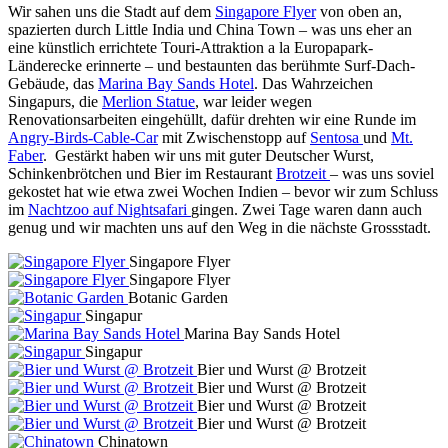
Wir sahen uns die Stadt auf dem
Singapore Flyer
von oben an,
spazierten durch Little India und China Town – was uns eher an
eine künstlich errichtete Touri-Attraktion a la Europapark-
Länderecke erinnerte – und bestaunten das berühmte Surf-Dach-
Gebäude, das
Marina Bay Sands Hotel
. Das Wahrzeichen
Singapurs, die
Merlion Statue
, war leider wegen
Renovationsarbeiten eingehüllt, dafür drehten wir eine Runde im
Angry-Birds-Cable-Car
mit Zwischenstopp auf
Sentosa
und
Mt.
Faber
. Gestärkt haben wir uns mit guter Deutscher Wurst,
Schinkenbrötchen und Bier im Restaurant
Brotzeit
– was uns soviel
gekostet hat wie etwa zwei Wochen Indien – bevor wir zum Schluss
im
Nachtzoo auf Nightsafari
gingen. Zwei Tage waren dann auch
genug und wir machten uns auf den Weg in die nächste Grossstadt.
Singapore Flyer
Singapore Flyer
Botanic Garden
Singapur
Marina Bay Sands Hotel
Singapur
Bier und Wurst @ Brotzeit
Bier und Wurst @ Brotzeit
Bier und Wurst @ Brotzeit
Bier und Wurst @ Brotzeit
Chinatown