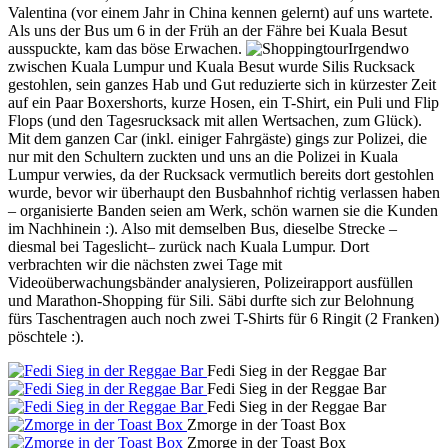
Valentina (vor einem Jahr in China kennen gelernt) auf uns wartete.
Als uns der Bus um 6 in der Früh an der Fähre bei Kuala Besut
ausspuckte, kam das böse Erwachen.
Irgendwo
zwischen Kuala Lumpur und Kuala Besut wurde Silis Rucksack
gestohlen, sein ganzes Hab und Gut reduzierte sich in kürzester Zeit
auf ein Paar Boxershorts, kurze Hosen, ein T-Shirt, ein Puli und Flip
Flops (und den Tagesrucksack mit allen Wertsachen, zum Glück).
Mit dem ganzen Car (inkl. einiger Fahrgäste) gings zur Polizei, die
nur mit den Schultern zuckten und uns an die Polizei in Kuala
Lumpur verwies, da der Rucksack vermutlich bereits dort gestohlen
wurde, bevor wir überhaupt den Busbahnhof richtig verlassen haben
– organisierte Banden seien am Werk, schön warnen sie die Kunden
im Nachhinein :). Also mit demselben Bus, dieselbe Strecke –
diesmal bei Tageslicht– zurück nach Kuala Lumpur. Dort
verbrachten wir die nächsten zwei Tage mit
Videoüberwachungsbänder analysieren, Polizeirapport ausfüllen
und Marathon-Shopping für Sili. Säbi durfte sich zur Belohnung
fürs Taschentragen auch noch zwei T-Shirts für 6 Ringit (2 Franken)
pöschtele :).
Fedi Sieg in der Reggae Bar
Fedi Sieg in der Reggae Bar
Fedi Sieg in der Reggae Bar
Zmorge in der Toast Box
Zmorge in der Toast Box