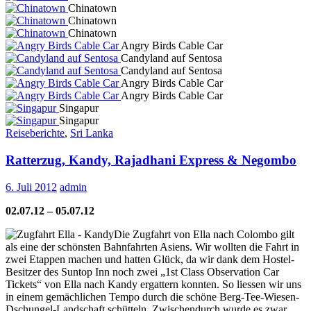
Chinatown
Chinatown
Chinatown
Angry Birds Cable Car
Candyland auf Sentosa
Candyland auf Sentosa
Angry Birds Cable Car
Angry Birds Cable Car
Singapur
Singapur
Reiseberichte
,
Sri Lanka
Ratterzug, Kandy, Rajadhani Express & Negombo
6. Juli 2012
admin
02.07.12 – 05.07.12
Die Zugfahrt von Ella nach Colombo gilt
als eine der schönsten Bahnfahrten Asiens. Wir wollten die Fahrt in
zwei Etappen machen und hatten Glück, da wir dank dem Hostel-
Besitzer des Suntop Inn noch zwei „1st Class Observation Car
Tickets“ von Ella nach Kandy ergattern konnten. So liessen wir uns
in einem gemächlichen Tempo durch die schöne Berg-Tee-Wiesen-
Dschungel-Landschaft schütteln. Zwischendurch wurde es zwar