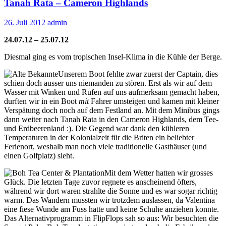
Tanah Rata – Cameron Highlands
26. Juli 2012
admin
24.07.12 – 25.07.12
Diesmal ging es vom tropischen Insel-Klima in die Kühle der Berge.
Unserem Boot fehlte zwar zuerst der Captain, dies
schien doch ausser uns niemanden zu stören. Erst als wir auf dem
Wasser mit Winken und Rufen auf uns aufmerksam gemacht haben,
durften wir in ein Boot
mit
Fahrer umsteigen und kamen mit kleiner
Verspätung doch noch auf dem Festland an. Mit dem Minibus gings
dann weiter nach Tanah Rata in den Cameron Highlands, dem Tee-
und Erdbeerenland :). Die Gegend war dank den kühleren
Temperaturen in der Kolonialzeit für die Briten ein beliebter
Ferienort, weshalb man noch viele traditionelle Gasthäuser (und
einen Golfplatz) sieht.
Mit dem Wetter hatten wir grosses
Glück. Die letzten Tage zuvor regnete es anscheinend öfters,
während wir dort waren strahlte die Sonne und es war sogar richtig
warm. Das Wandern mussten wir trotzdem auslassen, da Valentina
eine fiese Wunde am Fuss hatte und keine Schuhe anziehen konnte.
Das Alternativprogramm in FlipFlops sah so aus: Wir besuchten die