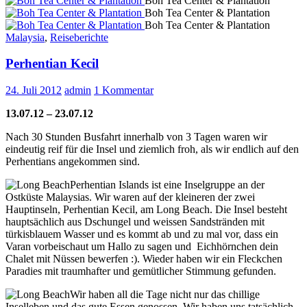
Boh Tea Center & Plantation
Boh Tea Center & Plantation
Boh Tea Center & Plantation
Malaysia
,
Reiseberichte
Perhentian Kecil
24. Juli 2012
admin
1 Kommentar
13.07.12 – 23.07.12
Nach 30 Stunden Busfahrt innerhalb von 3 Tagen waren wir
eindeutig reif für die Insel und ziemlich froh, als wir endlich auf den
Perhentians angekommen sind.
Perhentian Islands ist eine Inselgruppe an der
Ostküste Malaysias. Wir waren auf der kleineren der zwei
Hauptinseln, Perhentian Kecil, am Long Beach. Die Insel besteht
hauptsächlich aus Dschungel und weissen Sandstränden mit
türkisblauem Wasser und es kommt ab und zu mal vor, dass ein
Varan vorbeischaut um Hallo zu sagen und Eichhörnchen dein
Chalet mit Nüssen bewerfen :). Wieder haben wir ein Fleckchen
Paradies mit traumhafter und gemütlicher Stimmung gefunden.
Wir haben all die Tage nicht nur das chillige
Inselleben und das gute Essen genossen. Wir haben uns tatsächlich