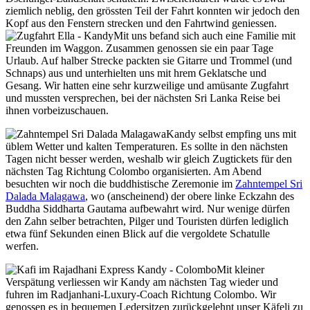
ziemlich neblig, den grössten Teil der Fahrt konnten wir jedoch den
Kopf aus den Fenstern strecken und den Fahrtwind geniessen.
Mit uns befand sich auch eine Familie mit
Freunden im Waggon. Zusammen genossen sie ein paar Tage
Urlaub. Auf halber Strecke packten sie Gitarre und Trommel (und
Schnaps) aus und unterhielten uns mit hrem Geklatsche und
Gesang. Wir hatten eine sehr kurzweilige und amüsante Zugfahrt
und mussten versprechen, bei der nächsten Sri Lanka Reise bei
ihnen vorbeizuschauen.
Kandy selbst empfing uns mit
üblem Wetter und kalten Temperaturen. Es sollte in den nächsten
Tagen nicht besser werden, weshalb wir gleich Zugtickets für den
nächsten Tag Richtung Colombo organisierten. Am Abend
besuchten wir noch die buddhistische Zeremonie im
Zahntempel Sri
Dalada Malagawa
, wo (anscheinend) der obere linke Eckzahn des
Buddha Siddharta Gautama aufbewahrt wird. Nur wenige dürfen
den Zahn selber betrachten, Pilger und Touristen dürfen lediglich
etwa fünf Sekunden einen Blick auf die vergoldete Schatulle
werfen.
Mit kleiner
Verspätung verliessen wir Kandy am nächsten Tag wieder und
fuhren im Radjanhani-Luxury-Coach Richtung Colombo. Wir
genossen es in bequemen Ledersitzen zurückgelehnt unser Käfeli zu