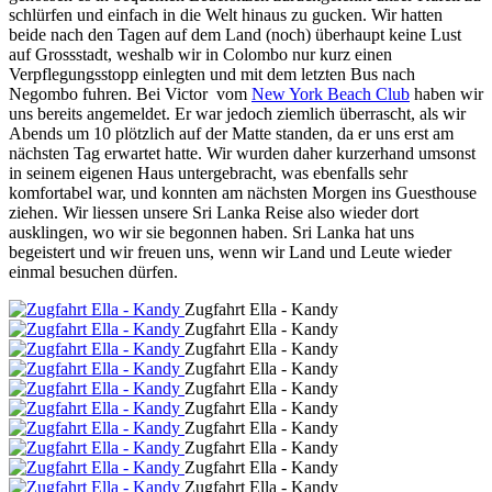
schlürfen und einfach in die Welt hinaus zu gucken. Wir hatten
beide nach den Tagen auf dem Land (noch) überhaupt keine Lust
auf Grossstadt, weshalb wir in Colombo nur kurz einen
Verpflegungsstopp einlegten und mit dem letzten Bus nach
Negombo fuhren. Bei Victor vom
New York Beach Club
haben wir
uns bereits angemeldet. Er war jedoch ziemlich überrascht, als wir
Abends um 10 plötzlich auf der Matte standen, da er uns erst am
nächsten Tag erwartet hatte. Wir wurden daher kurzerhand umsonst
in seinem eigenen Haus untergebracht, was ebenfalls sehr
komfortabel war, und konnten am nächsten Morgen ins Guesthouse
ziehen. Wir liessen unsere Sri Lanka Reise also wieder dort
ausklingen, wo wir sie begonnen haben. Sri Lanka hat uns
begeistert und wir freuen uns, wenn wir Land und Leute wieder
einmal besuchen dürfen.
Zugfahrt Ella - Kandy
Zugfahrt Ella - Kandy
Zugfahrt Ella - Kandy
Zugfahrt Ella - Kandy
Zugfahrt Ella - Kandy
Zugfahrt Ella - Kandy
Zugfahrt Ella - Kandy
Zugfahrt Ella - Kandy
Zugfahrt Ella - Kandy
Zugfahrt Ella - Kandy