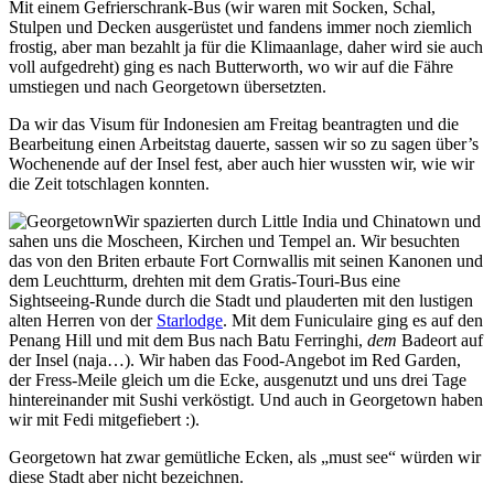
Mit einem Gefrierschrank-Bus (wir waren mit Socken, Schal,
Stulpen und Decken ausgerüstet und fandens immer noch ziemlich
frostig, aber man bezahlt ja für die Klimaanlage, daher wird sie auch
voll aufgedreht) ging es nach Butterworth, wo wir auf die Fähre
umstiegen und nach Georgetown übersetzten.
Da wir das Visum für Indonesien am Freitag beantragten und die
Bearbeitung einen Arbeitstag dauerte, sassen wir so zu sagen über’s
Wochenende auf der Insel fest, aber auch hier wussten wir, wie wir
die Zeit totschlagen konnten.
Wir spazierten durch Little India und Chinatown und
sahen uns die Moscheen, Kirchen und Tempel an. Wir besuchten
das von den Briten erbaute Fort Cornwallis mit seinen Kanonen und
dem Leuchtturm, drehten mit dem Gratis-Touri-Bus eine
Sightseeing-Runde durch die Stadt und plauderten mit den lustigen
alten Herren von der
Starlodge
. Mit dem Funiculaire ging es auf den
Penang Hill und mit dem Bus nach Batu Ferringhi,
dem
Badeort auf
der Insel (naja…). Wir haben das Food-Angebot im Red Garden,
der Fress-Meile gleich um die Ecke, ausgenutzt und uns drei Tage
hintereinander mit Sushi verköstigt. Und auch in Georgetown haben
wir mit Fedi mitgefiebert :).
Georgetown hat zwar gemütliche Ecken, als „must see“ würden wir
diese Stadt aber nicht bezeichnen.