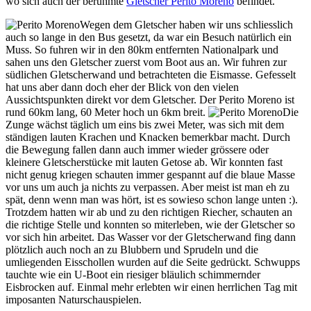
wo sich auch der berühmte
Gletscher Perito Moreno
befindet.
Wegen dem Gletscher haben wir uns schliesslich
auch so lange in den Bus gesetzt, da war ein Besuch natürlich ein
Muss. So fuhren wir in den 80km entfernten Nationalpark und
sahen uns den Gletscher zuerst vom Boot aus an. Wir fuhren zur
südlichen Gletscherwand und betrachteten die Eismasse. Gefesselt
hat uns aber dann doch eher der Blick von den vielen
Aussichtspunkten direkt vor dem Gletscher. Der Perito Moreno ist
rund 60km lang, 60 Meter hoch un 6km breit.
Die
Zunge wächst täglich um eins bis zwei Meter, was sich mit dem
ständigen lauten Krachen und Knacken bemerkbar macht. Durch
die Bewegung fallen dann auch immer wieder grössere oder
kleinere Gletscherstücke mit lauten Getose ab. Wir konnten fast
nicht genug kriegen schauten immer gespannt auf die blaue Masse
vor uns um auch ja nichts zu verpassen. Aber meist ist man eh zu
spät, denn wenn man was hört, ist es sowieso schon lange unten :).
Trotzdem hatten wir ab und zu den richtigen Riecher, schauten an
die richtige Stelle und konnten so miterleben, wie der Gletscher so
vor sich hin arbeitet. Das Wasser vor der Gletscherwand fing dann
plötzlich auch noch an zu Blubbern und Sprudeln und die
umliegenden Eisschollen wurden auf die Seite gedrückt. Schwupps
tauchte wie ein U-Boot ein riesiger bläulich schimmernder
Eisbrocken auf. Einmal mehr erlebten wir einen herrlichen Tag mit
imposanten Naturschauspielen.